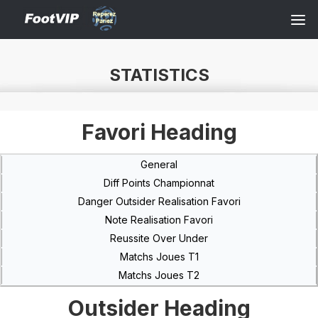
STATISTICS
Favori Heading
General
Diff Points Championnat
Danger Outsider Realisation Favori
Note Realisation Favori
Reussite Over Under
Matchs Joues T1
Matchs Joues T2
Outsider Heading