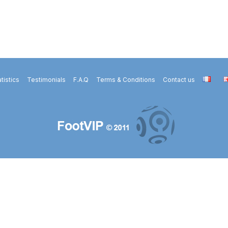
tistics
Testimonials
F.A.Q
Terms & Conditions
Contact us