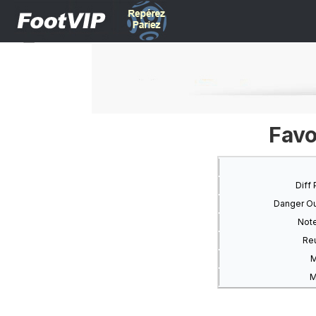
Favo
Diff
Danger Out
Note
Reu
M
M