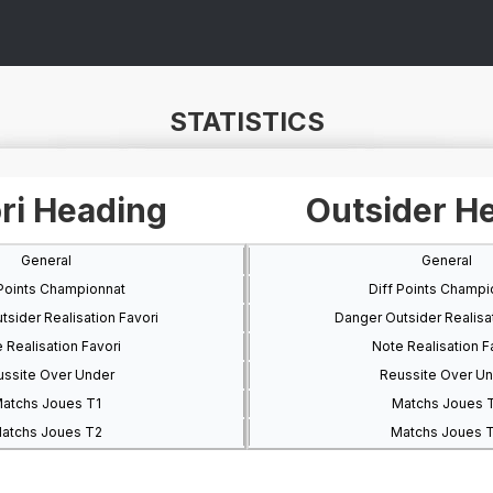
STATISTICS
ri Heading
Outsider H
General
General
 Points Championnat
Diff Points Champi
sider Realisation Favori
Danger Outsider Realisat
 Realisation Favori
Note Realisation F
ssite Over Under
Reussite Over U
atchs Joues T1
Matchs Joues 
atchs Joues T2
Matchs Joues 