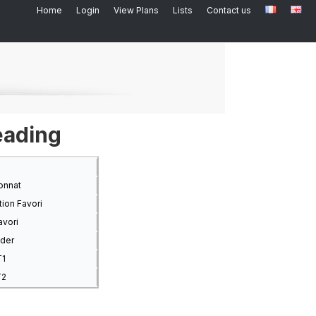
Home
Login
View Plans
Lists
Contact us
eading
onnat
ion Favori
avori
nder
T1
T2