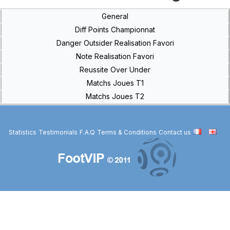
General
Diff Points Championnat
Danger Outsider Realisation Favori
Note Realisation Favori
Reussite Over Under
Matchs Joues T1
Matchs Joues T2
Statistics
Testimonials
F.A.Q
Terms & Conditions
Contact us