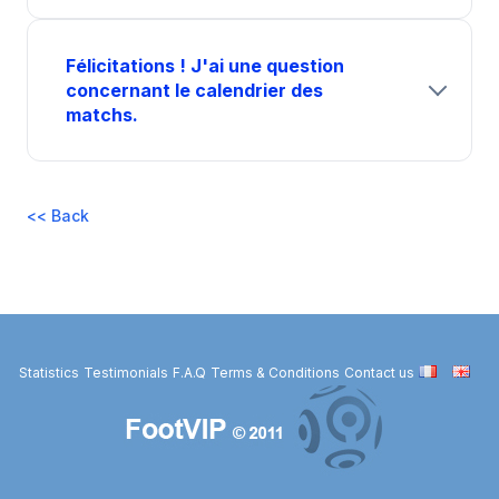
Félicitations ! J'ai une question
concernant le calendrier des
matchs.
<< Back
Statistics
Testimonials
F.A.Q
Terms & Conditions
Contact us