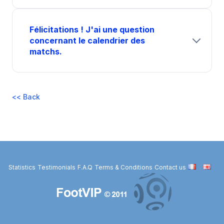
Félicitations ! J'ai une question
concernant le calendrier des
matchs.
<< Back
Statistics
Testimonials
F.A.Q
Terms & Conditions
Contact us