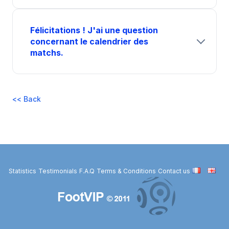
Félicitations ! J'ai une question
concernant le calendrier des
matchs.
<< Back
Statistics
Testimonials
F.A.Q
Terms & Conditions
Contact us