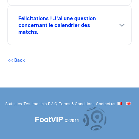
Félicitations ! J'ai une question
concernant le calendrier des
matchs.
<< Back
Statistics
Testimonials
F.A.Q
Terms & Conditions
Contact us