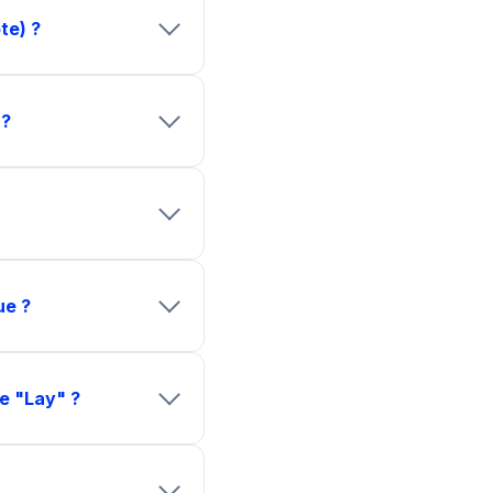
te) ?
 ?
ue ?
pe "Lay" ?