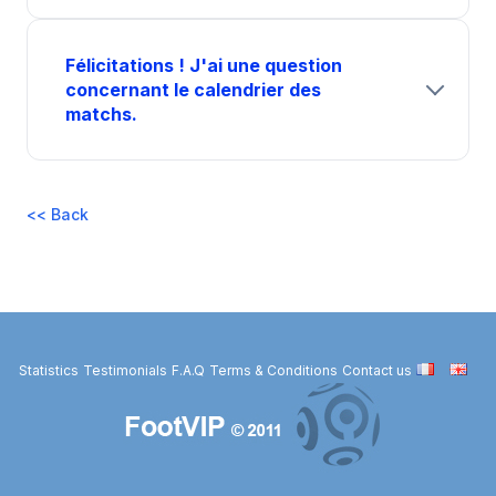
Félicitations ! J'ai une question
concernant le calendrier des
matchs.
<< Back
Statistics
Testimonials
F.A.Q
Terms & Conditions
Contact us